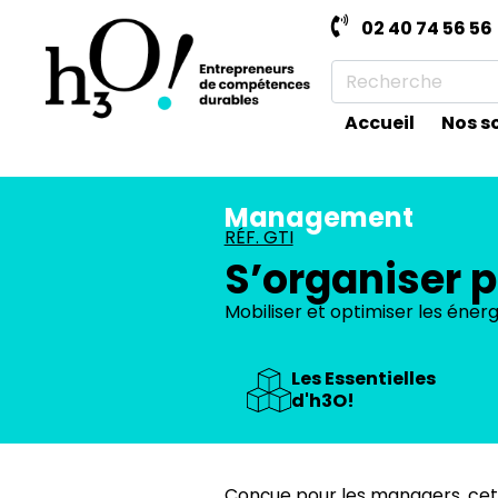
02 40 74 56 56
Accueil
Nos s
Management
RÉF. GTI
S’organiser p
Mobiliser et optimiser les énergi
Les Essentielles
d'h3O!
Conçue pour les managers, cette