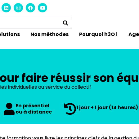
olutions
Nos méthodes
Pourquoi h3O !
Ag
our faire réussir son équ
es individuelles au service du collectif
En présentiel
1 jour + 1 jour (14 heures)
ou à distance
 formation vous livre les principes clefs de la gestion d