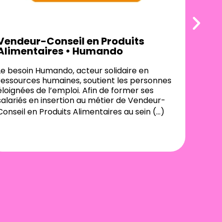
Vendeur-Conseil en Produits
Re
Alimentaires • Humando
Le
Le besoin Humando, acteur solidaire en
for
ressources humaines, soutient les personnes
fon
éloignées de l’emploi. Afin de former ses
or
salariés en insertion au métier de Vendeur-
ré
Conseil en Produits Alimentaires au sein