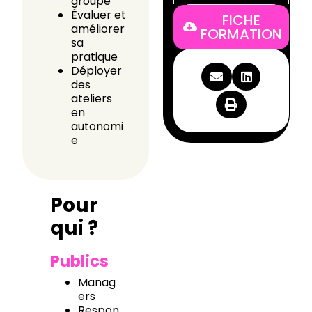
groupe
Évaluer et
FICHE
améliorer
FORMATION
sa
pratique
Déployer
des
ateliers
en
autonomi
e
Pour
qui ?
Publics
Manag
ers
Respon