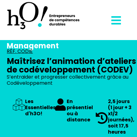
Management
RÉF. CODIE
Maîtrisez l’animation d’ateliers
de codéveloppement (CODEV)
S’entraider et progresser collectivement grâce au
Codéveloppement
Les
En
2,5 jours
Essentielles
présentiel
(1 jour + 3
d'h3O!
ou à
x1/2
distance
journées),
soit 17,5
heures