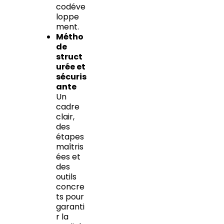
codéve
loppe
ment.
Métho
de
struct
urée et
sécuris
ante
Un
cadre
clair,
des
étapes
maîtris
ées et
des
outils
concre
ts pour
garanti
r la