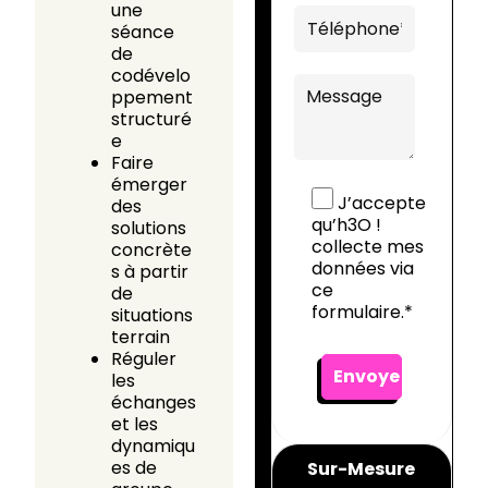
une
séance
de
codévelo
ppement
structuré
e
Faire
émerger
J’accepte
des
qu’h3O !
solutions
collecte mes
concrète
données via
s à partir
ce
de
formulaire.*
situations
terrain
Réguler
les
échanges
et les
dynamiqu
es de
Sur-Mesure