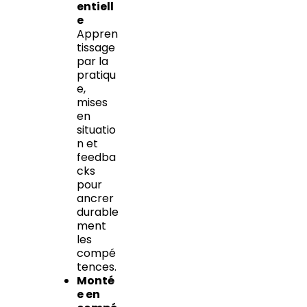
entiell
e
Appren
tissage
par la
pratiqu
e,
mises
en
situatio
n et
feedba
cks
pour
ancrer
durable
ment
les
compé
tences.
Monté
e en