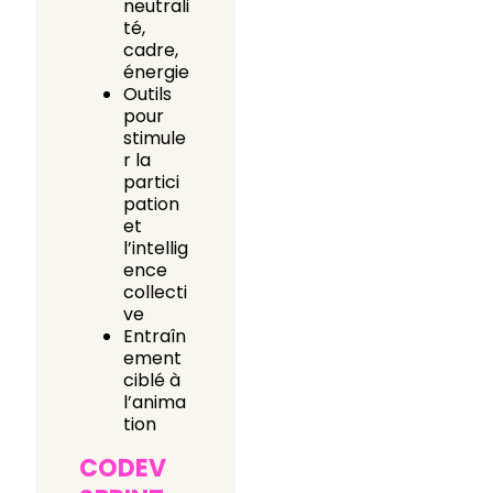
neutrali
té,
cadre,
énergie
Outils
pour
stimule
r la
partici
pation
et
l’intellig
ence
collecti
ve
Entraîn
ement
ciblé à
l’anima
tion
CODEV