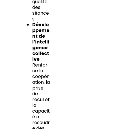
qualité
des
séance
s.
Dévelo
ppeme
nt de
l’intelli
gence
collect
ive
Renfor
ce la
coopér
ation, la
prise
de
recul et
la
capacit
é à
résoudr
e des