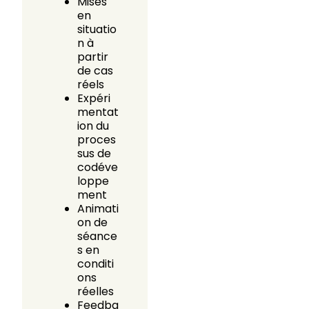
Mises
en
situatio
n à
partir
de cas
réels
Expéri
mentat
ion du
proces
sus de
codéve
loppe
ment
Animati
on de
séance
s en
conditi
ons
réelles
Feedba