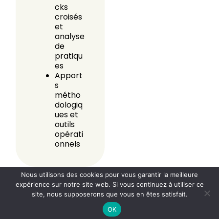
cks
croisés
et
analyse
de
pratiqu
es
Apport
s
métho
dologiq
ues et
outils
opérati
onnels
Nous utilisons des cookies pour vous garantir la meilleure
Évalu
expérience sur notre site web. Si vous continuez à utiliser ce
site, nous supposerons que vous en êtes satisfait.
ation
OK