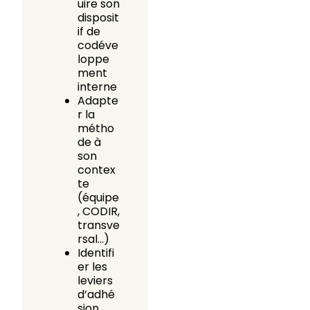
uire son
disposit
if de
codéve
loppe
ment
interne
Adapte
r la
métho
de à
son
contex
te
(équipe
, CODIR,
transve
rsal…)
Identifi
er les
leviers
d’adhé
sion