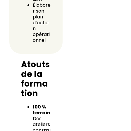
Élabore
r son
plan
d’actio
n
opérati
onnel
Atouts
de la
forma
tion
100 %
terrain
Des
ateliers
constru