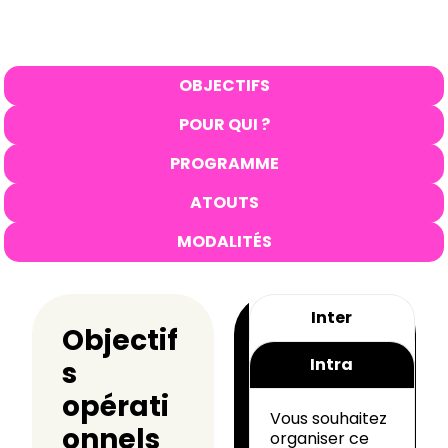
OBJECTIFS
POUR QUI ?
PROGRAMME
ATOUTS
MODALITÉS
Inter
Objectif
Intra
s
opérati
Vous souhaitez
onnels
organiser ce