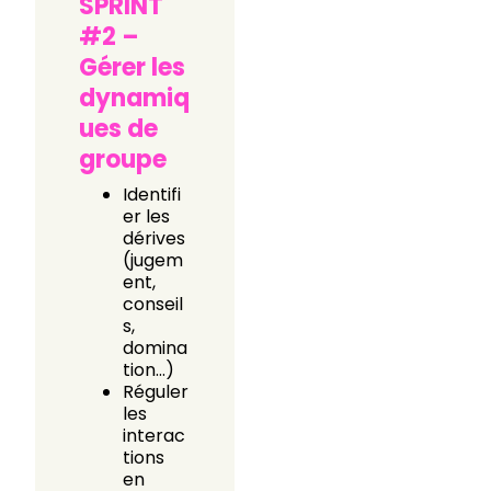
SPRINT
#2 –
Gérer les
dynamiq
ues de
groupe
Identifi
er les
dérives
(jugem
ent,
conseil
s,
domina
tion…)
Réguler
les
interac
tions
en