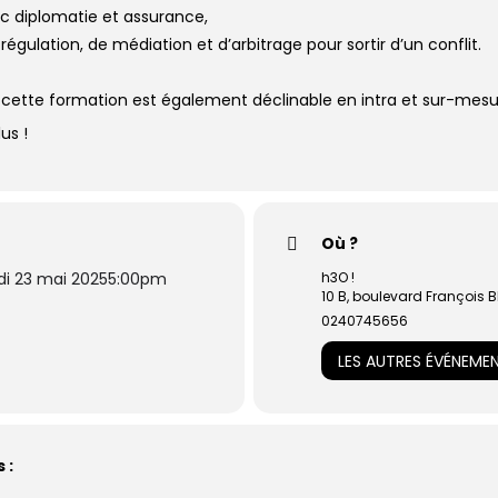
c diplomatie et assurance,
égulation, de médiation et d’arbitrage pour sortir d’un conflit.
, cette formation est également déclinable en intra et sur-mesu
us !
Où ?
di 23 mai 2025
5:00pm
h3O !
10 B, boulevard François 
0240745656
LES AUTRES ÉVÉNEME
 :