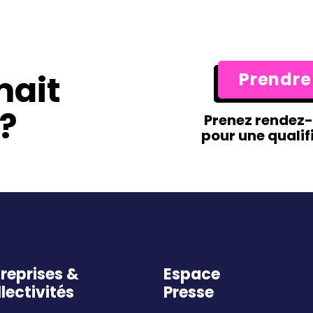
mait
Prendre
?
Prenez rendez
pour une qualif
reprises &
Espace
lectivités
Presse