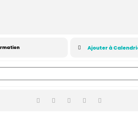
ormation
Ajouter à Calendri
ituation tendue [MUST] []