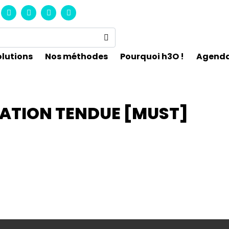
olutions
Nos méthodes
Pourquoi h3O !
Agend
ATION TENDUE [MUST]