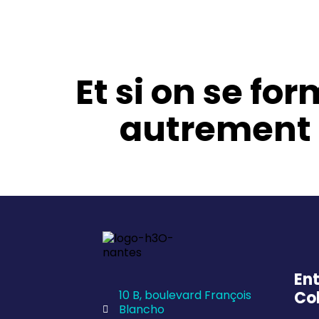
Et si on se for
autrement 
Ent
10 B, boulevard François
Col
Blancho