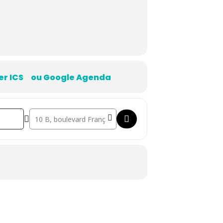
er ICS
ou Google Agenda
Destination Address - Manager en situation tendue [MU