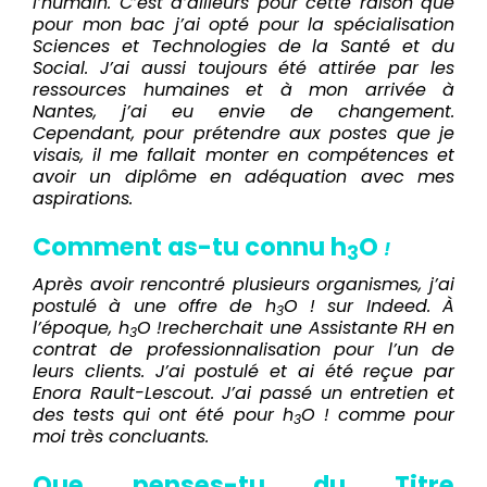
l’humain. C’est d’ailleurs pour cette raison que
pour mon bac j’ai opté pour la spécialisation
Sciences et Technologies de la Santé et du
Social. J’ai aussi toujours été attirée par les
ressources humaines et à mon arrivée à
Nantes, j’ai eu envie de changement.
Cependant, pour prétendre aux postes que je
visais, il me fallait monter en compétences et
avoir un diplôme en adéquation avec mes
aspirations.
Comment as-tu connu h
O
!
3
Après avoir rencontré plusieurs organismes, j’ai
postulé à une offre de h
O ! sur
Indeed
. À
3
l’époque,
h
O !
recherchait une Assistante RH en
3
contrat de professionnalisation pour l’un de
leurs clients. J’ai postulé et ai été reçue par
Enora Rault-Lescout
. J’ai passé un entretien et
des tests qui ont été pour h
O ! comme pour
3
moi très concluants.
Que penses-tu du Titre