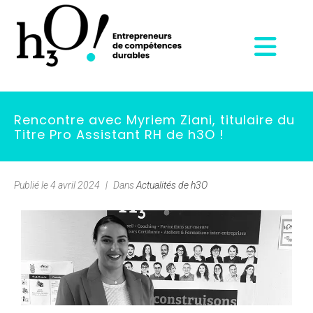
Rencontre avec Myriem Ziani, titulaire du
Titre Pro Assistant RH de h3O !
Publié le
4 avril 2024
Dans
Actualités de h3O