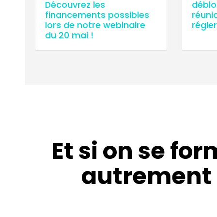
Découvrez les
déblo
financements possibles
réuni
lors de notre webinaire
régler
du 20 mai !
Et si on se for
autrement 