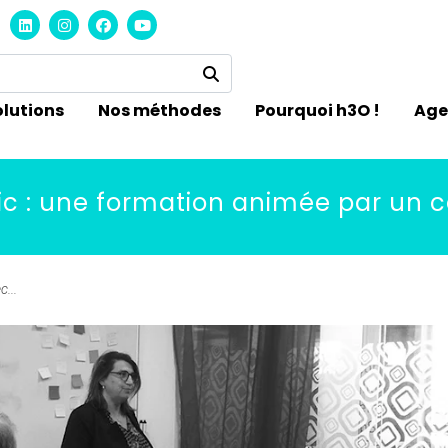
olutions
Nos méthodes
Pourquoi h3O !
Ag
lic : une formation animée par un
...