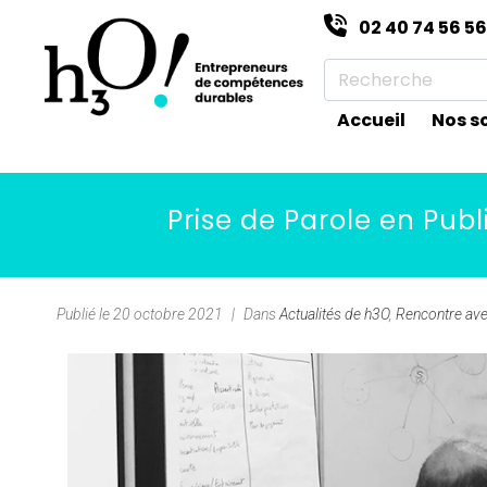
02 40 74 56 56
Accueil
Nos s
Prise de Parole en Pub
Publié le
20 octobre 2021
Dans
Actualités de h3O
,
Rencontre avec