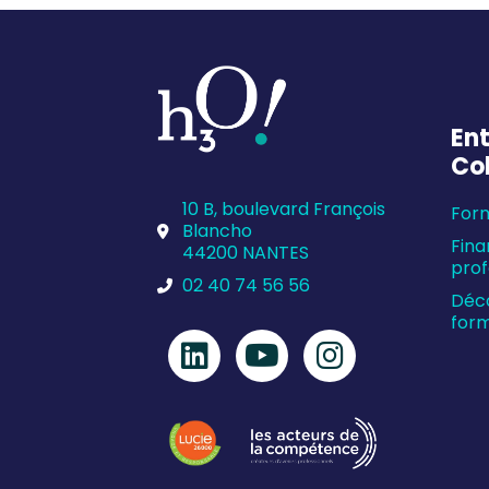
Ent
Col
10 B, boulevard François
Form
Blancho
Fina
44200 NANTES
prof
02 40 74 56 56
Déco
form