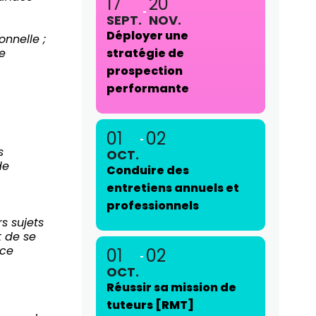
17
20
SEPT.
NOV.
Déployer une
nnelle ;
e
stratégie de
prospection
performante
01
02
s
OCT.
de
Conduire des
entretiens annuels et
professionnels
s sujets
t de se
nce
01
02
OCT.
Réussir sa mission de
tuteurs [RMT]