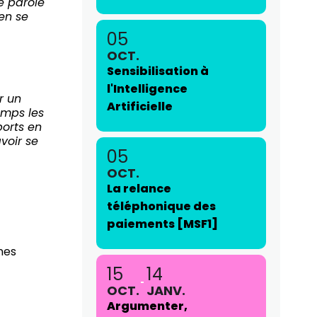
e parole
ien se
05
OCT.
Sensibilisation à
l'Intelligence
r un
Artificielle
emps les
ports en
avoir se
05
OCT.
La relance
téléphonique des
paiements [MSF1]
nes
15
14
OCT.
JANV.
Argumenter,