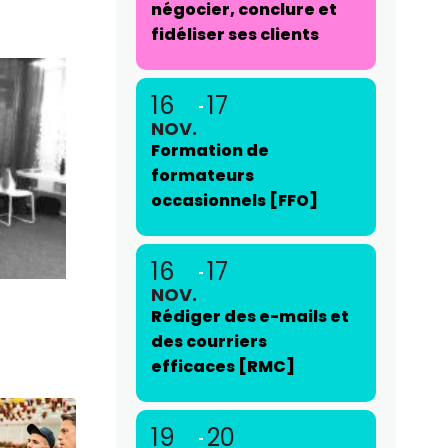
négocier, conclure et
fidéliser ses clients
16
17
NOV.
Formation de
formateurs
occasionnels [FFO]
16
17
NOV.
Rédiger des e-mails et
des courriers
efficaces [RMC]
19
20