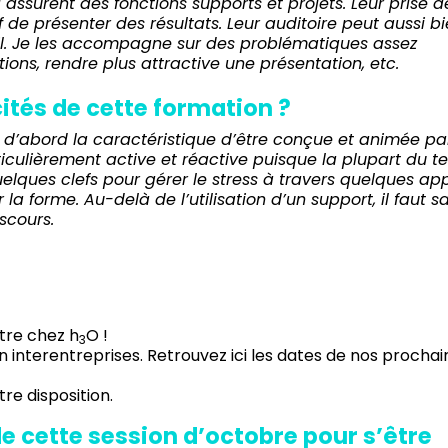
assurent des fonctions supports et projets. Leur prise d
 de présenter des résultats. Leur auditoire peut aussi b
il. Je les accompagne sur des problématiques assez
ctions, rendre plus attractive une présentation, etc.
icités de cette formation ?
t d’abord la caractéristique d’être conçue et animée pa
iculièrement active et réactive puisque la plupart du t
uelques clefs pour gérer le stress à travers quelques ap
la forme. Au-delà de l’utilisation d’un support, il faut s
scours.
âtre chez h
O
!
3
en
interentreprises
. Retrouvez ici les
dates de nos prochai
tre disposition.
de cette session d’octobre pour s’être