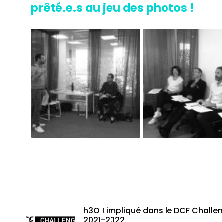
prêté.e.s au jeu des photos !
h3O ! impliqué dans le DCF Challe
2021-2022