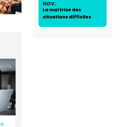
NOV.
La maîtrise des
situations difficiles
s.