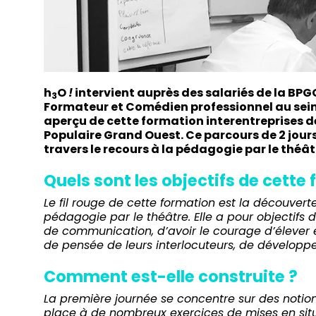
h
O
!
intervient auprès des salariés de la
BPG
3
Formateur et Comédien professionnel au sein
aperçu de cette formation interentreprises d
Populaire Grand Ouest. Ce parcours de 2 jour
travers le recours à la pédagogie par le théât
Quels sont les objectifs de cette 
Le fil rouge de cette formation est la découvert
pédagogie par le théâtre
. Elle a pour objectifs
de communication, d’avoir le courage d’élever e
de pensée de leurs interlocuteurs, de développer
Comment est-elle construite ?
La première journée se concentre sur des notion
place à de nombreux exercices de mises en situ