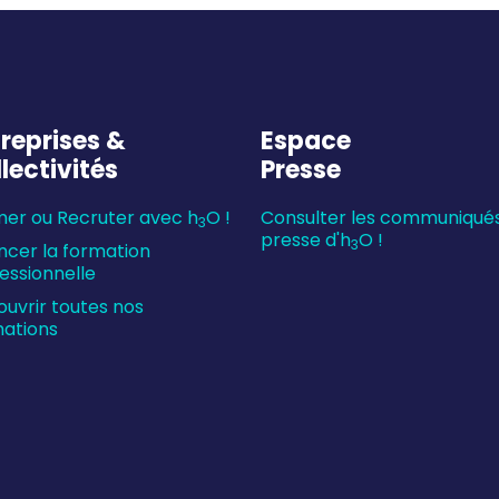
reprises &
Espace
lectivités
Presse
er ou Recruter avec h
O !
Consulter les communiqué
3
presse d'h
O !
3
ncer la formation
essionnelle
uvrir toutes nos
ations