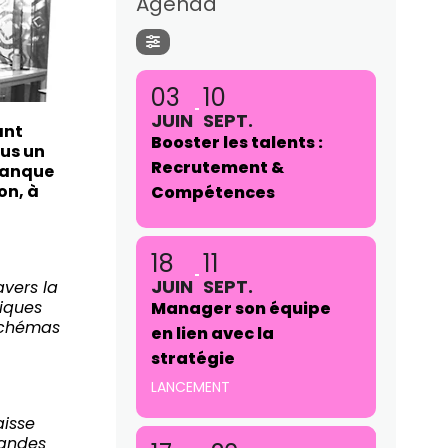
Agenda
03
10
JUIN
SEPT.
ant
Booster les talents :
ous un
Recrutement &
 Banque
on, à
Compétences
18
11
JUIN
SEPT.
avers la
niques
Manager son équipe
 schémas
en lien avec la
stratégie
LANCEMENT
aisse
randes