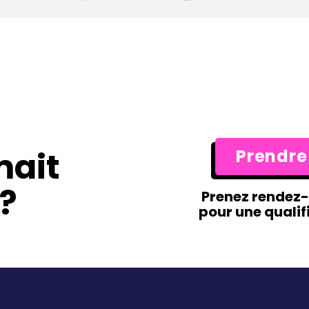
mait
Prendre
?
Prenez rendez
pour une qualif