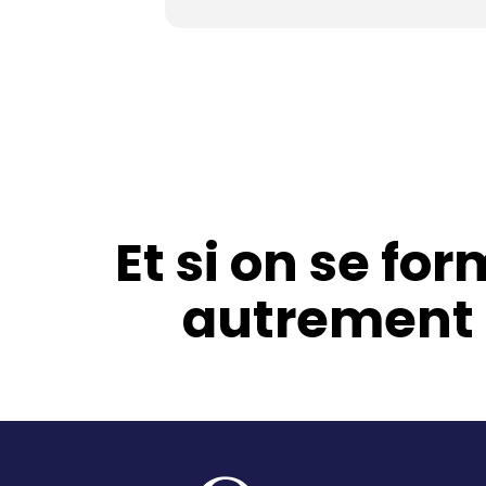
Et si on se for
autrement 