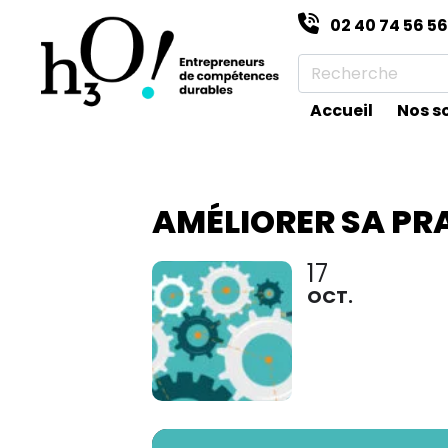
02 40 74 56 56
Accueil
Nos s
AMÉLIORER SA PR
17
OCT.