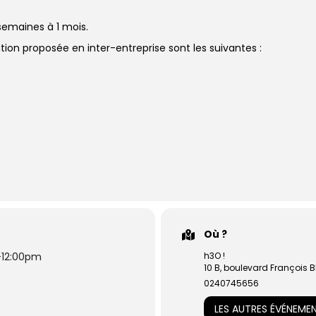
semaines à 1 mois.
tion proposée en inter-entreprise sont les suivantes :
Où ?
-
12:00pm
h3O !
10 B, boulevard François 
0240745656
LES AUTRES ÉVÉNEME