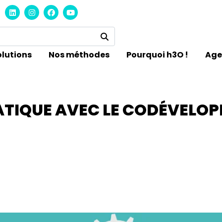
olutions
Nos méthodes
Pourquoi h3O !
Ag
ATIQUE AVEC LE CODÉVELOP