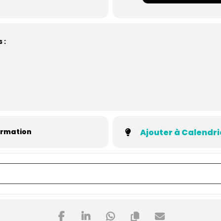
 :
ormation
Ajouter à Calendri
sa pratique avec le codéveloppement [nR5ISxich] []