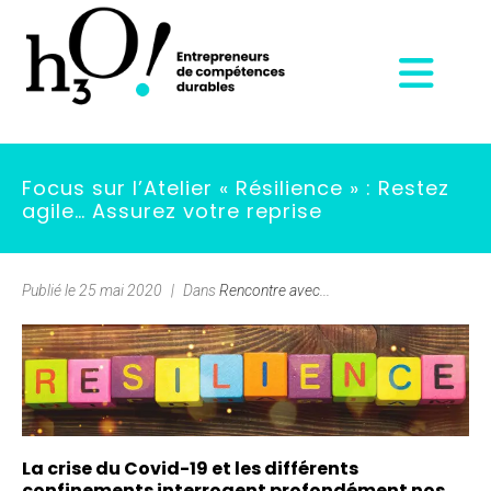
Focus sur l’Atelier « Résilience » : Restez
agile… Assurez votre reprise
Publié le
25 mai 2020
Dans
Rencontre avec...
La crise du Covid-19 et les différents
confinements interrogent profondément nos